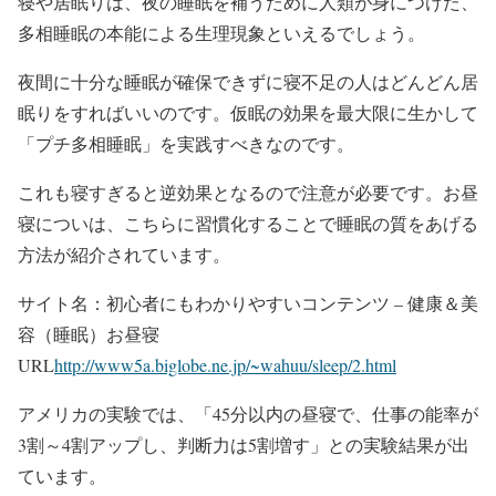
寝や居眠りは、夜の睡眠を補うために人類が身につけた、
多相睡眠の本能による生理現象といえるでしょう。
夜間に十分な睡眠が確保できずに寝不足の人はどんどん居
眠りをすればいいのです。仮眠の効果を最大限に生かして
「プチ多相睡眠」を実践すべきなのです。
これも寝すぎると逆効果となるので注意が必要です。お昼
寝についは、こちらに習慣化することで睡眠の質をあげる
方法が紹介されています。
サイト名：初心者にもわかりやすいコンテンツ – 健康＆美
容（睡眠）お昼寝
URL
http://www5a.biglobe.ne.jp/~wahuu/sleep/2.html
アメリカの実験では、「45分以内の昼寝で、仕事の能率が
3割～4割アップし、判断力は5割増す」との実験結果が出
ています。