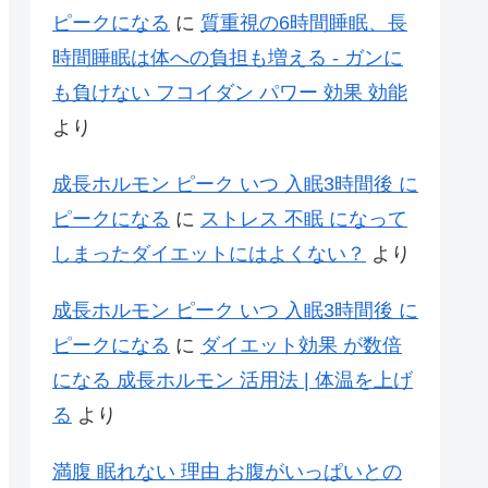
ピークになる
に
質重視の6時間睡眠、長
時間睡眠は体への負担も増える - ガンに
も負けない フコイダン パワー 効果 効能
より
成長ホルモン ピーク いつ 入眠3時間後 に
ピークになる
に
ストレス 不眠 になって
しまったダイエットにはよくない？
より
成長ホルモン ピーク いつ 入眠3時間後 に
ピークになる
に
ダイエット効果 が数倍
になる 成長ホルモン 活用法 | 体温を上げ
る
より
満腹 眠れない 理由 お腹がいっぱいとの