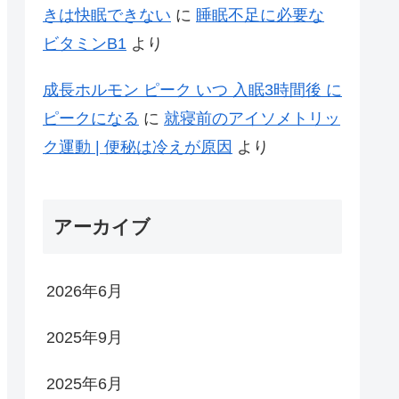
きは快眠できない
に
睡眠不足に必要な
ビタミンB1
より
成長ホルモン ピーク いつ 入眠3時間後 に
ピークになる
に
就寝前のアイソメトリッ
ク運動 | 便秘は冷えが原因
より
アーカイブ
2026年6月
2025年9月
2025年6月