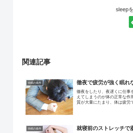
slee
関連記事
徹夜で疲労が強く眠れ
快眠の条件
徹夜をしたり、夜遅くに仕事
えてしまうのが体の正常な作
質が大量にたまり、体は疲労で
就寝前のストレッチで
快眠の条件