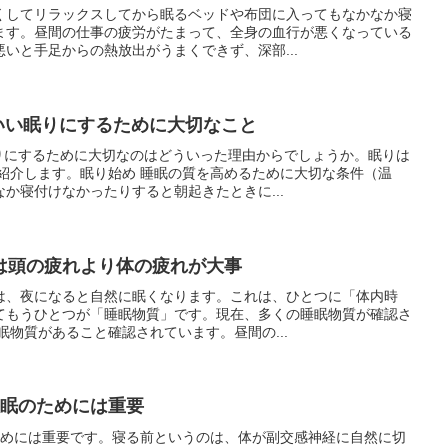
くしてリラックスしてから眠るベッドや布団に入ってもなかなか寝
ます。昼間の仕事の疲労がたまって、全身の血行が悪くなっている
いと手足からの熱放出がうまくできず、深部...
いい眠りにするために大切なこと
眠りにするために大切なのはどういった理由からでしょうか。眠りは
紹介します。眠り始め 睡眠の質を高めるために大切な条件（温
か寝付けなかったりすると朝起きたときに...
は頭の疲れより体の疲れが大事
は、夜になると自然に眠くなります。これは、ひとつに「体内時
てもうひとつが「睡眠物質」です。現在、多くの睡眠物質が確認さ
眠物質があること確認されています。昼間の...
快眠のためには重要
のためには重要です。寝る前というのは、体が副交感神経に自然に切