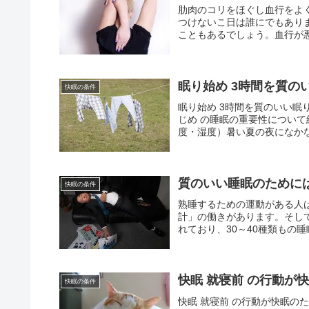
肋肉のコリをほぐし血行をよ
つけないこ日は誰にでもあり
こともあるでしょう。血行が悪
眠り始め 3時間を質の
快眠の条件
眠り始め 3時間を質のいい
じめ の睡眠の重要性について
度・湿度）暑い夏の夜になかな
質のいい睡眠のために
快眠の条件
熟睡するための運動がある人
計」の働きがあります。そし
れており、30～40種類もの睡
快眠 就寝前 の行動が
快眠の条件
快眠 就寝前 の行動が快眠