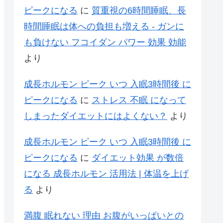
ピークになる
に
質重視の6時間睡眠、長
時間睡眠は体への負担も増える - ガンに
も負けない フコイダン パワー 効果 効能
より
成長ホルモン ピーク いつ 入眠3時間後 に
ピークになる
に
ストレス 不眠 になって
しまったダイエットにはよくない？
より
成長ホルモン ピーク いつ 入眠3時間後 に
ピークになる
に
ダイエット効果 が数倍
になる 成長ホルモン 活用法 | 体温を上げ
る
より
満腹 眠れない 理由 お腹がいっぱいとの