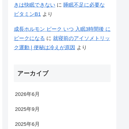
きは快眠できない
に
睡眠不足に必要な
ビタミンB1
より
成長ホルモン ピーク いつ 入眠3時間後 に
ピークになる
に
就寝前のアイソメトリッ
ク運動 | 便秘は冷えが原因
より
アーカイブ
2026年6月
2025年9月
2025年6月