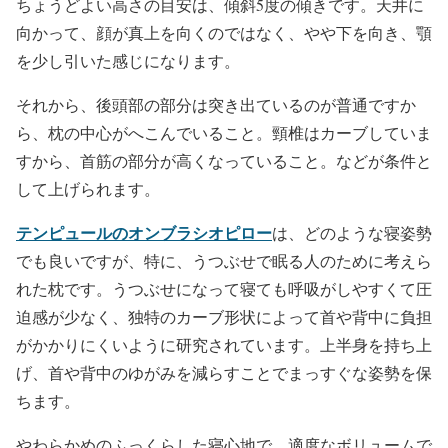
ちょうどよい高さの目安は、傾斜5度の傾きです。天井に
向かって、顔が真上を向くのではなく、やや下を向き、顎
を少し引いた感じになります。
それから、後頭部の部分は突き出ているのが普通ですか
ら、枕の中心がへこんでいること。頸椎はカーブしていま
すから、首筋の部分が高くなっていること。などが条件と
して上げられます。
テンピュールのオンブラシオピロー
は、どのような寝姿勢
でも良いですが、特に、うつぶせで眠る人のために考えら
れた枕です。うつぶせになって寝ても呼吸がしやすくて圧
迫感が少なく、独特のカーブ形状によって首や背中に負担
がかかりにくいように研究されています。上半身を持ち上
げ、首や背中のゆがみを減らすことでまっすぐな姿勢を保
ちます。
やわらかめのふっくらした寝心地で、適度なボリュームで