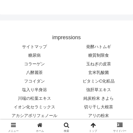
impressions
サイトマップ
発酵ハトムギ
糖尿病
糖質制限食
コラーゲン
玉ねぎの皮茶
八酵麗茶
玄米乳酸菌
フコイダン
ビタミンC化粧品
塩入り半身浴
強肝草エキス
川端の松葉エキス
純炭粉末 きよら
イオン化セラミックス
切り干し大根茶
アカシアポリフェノール
アリの粉末
© 2016 impressions.
メニュー
ホーム
検索
トップ
サイドバー